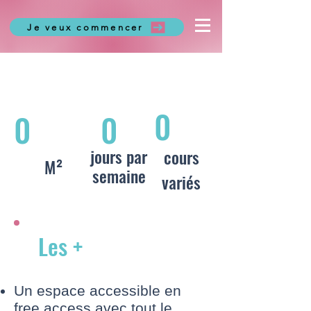
Je veux commencer
0
0
0
jours par
cours
M²
semaine
variés
Les +
Un espace accessible en
free access avec tout le