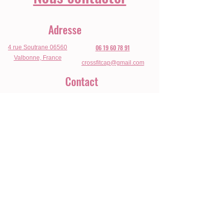
Adresse
06 19 60 78 91
4 rue Soutrane 06560
Valbonne, France
crossfitcap@gmail.com
Contact
Heures d'ouverture
Lun - Ven.
8h15 - 20h
Sam.
9h30 - 11h30